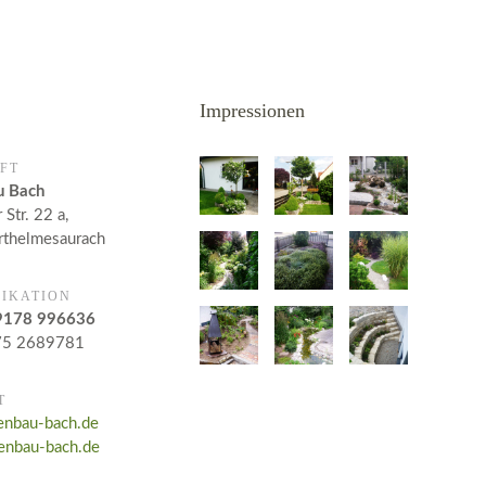
Impressionen
FT
u Bach
 Str. 22 a,
thelmesaurach
IKATION
9178 996636
75 2689781
T
enbau-bach.de
enbau-bach.de