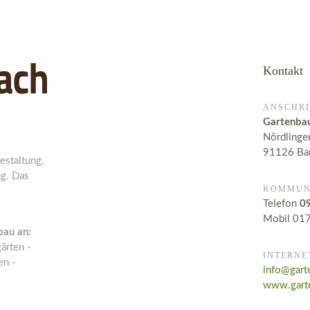
Kontakt
ANSCHRI
Gartenba
Nördlinger
91126 Bar
estaltung,
g. Das
KOMMUN
Telefon
0
Mobil 01
bau an:
ärten -
INTERNE
en -
info@gart
www.gart